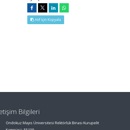
Atıf İçin Kopyala
letişim Bilgileri
Ondokuz Mayıs Üniversitesi Rektörlük Binası Kurupelit
Kampüsü, 55139