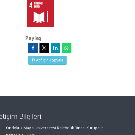
Paylaş
Atıf İçin Kopyala
letişim Bilgileri
Ondokuz Mayıs Üniversitesi Rektörlük Binası Kurupelit