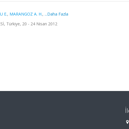
 E.
,
MARANGOZ A. H.
,
...Daha Fazla
 Türkiye, 20 - 24 Nisan 2012
İ