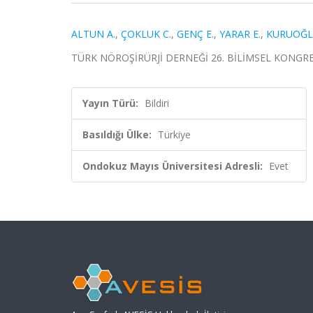
ALTUN A.
,
ÇOKLUK C.
,
GENÇ E.
,
YARAR E.
,
KURUOĞLU
TÜRK NÖROŞİRÜRJİ DERNEĞİ 26. BİLİMSEL KONGRESİ,
Yayın Türü:
Bildiri
Basıldığı Ülke:
Türkiye
Ondokuz Mayıs Üniversitesi Adresli:
Evet