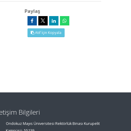
Paylaş
Atıf İçin Kopyala
letişim Bilgileri
Ondokuz Mayıs Üniversitesi Rektörlük Binası Kurupelit
Kampüsü, 55139