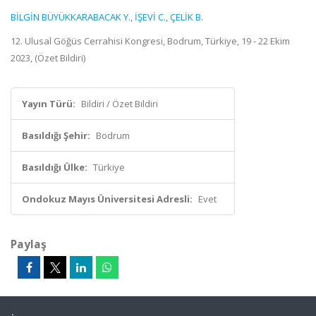
BİLGİN BÜYÜKKARABACAK Y.
,
İŞEVİ C.
,
ÇELİK B.
12. Ulusal Göğüs Cerrahisi Kongresi, Bodrum, Türkiye, 19 - 22 Ekim
2023, (Özet Bildiri)
Yayın Türü:
Bildiri / Özet Bildiri
Basıldığı Şehir:
Bodrum
Basıldığı Ülke:
Türkiye
Ondokuz Mayıs Üniversitesi Adresli:
Evet
Paylaş