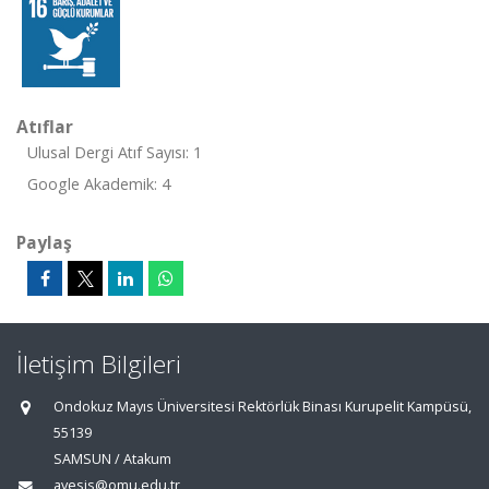
Atıflar
Ulusal Dergi Atıf Sayısı: 1
Google Akademik: 4
Paylaş
İletişim Bilgileri
Ondokuz Mayıs Üniversitesi Rektörlük Binası Kurupelit Kampüsü,
55139
SAMSUN / Atakum
avesis@omu.edu.tr