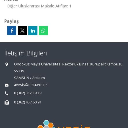
Diğer Uluslararası Makale Atıfları: 1
Paylaş
İletişim Bilgileri
Ondokuz Mayıs Üniversitesi Rektörlük Binası Kurupelit Kampüsü,
55139
SAMSUN / Atakum
avesis@omu.edu.tr
0 (362) 312 19 19
0 (362) 457 60 91