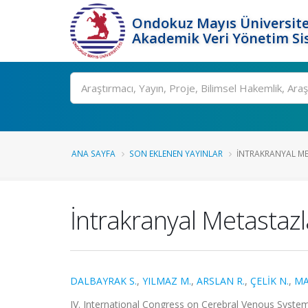
Ondokuz Mayıs Üniversite
Akademik Veri Yönetim Si
Ara
ANA SAYFA
SON EKLENEN YAYINLAR
İNTRAKRANYAL M
İntrakranyal Metastaz
DALBAYRAK S.
,
YILMAZ M.
,
ARSLAN R.
,
ÇELİK N.
,
MA
IV. International Congress on Cerebral Venous Syste