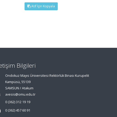
Atıf İçin Kopyala
letişim Bilgileri
Ondokuz Mayıs Üniversitesi Rektörlük Binası Kurupelit
Kampüsü, 55139
SAMSUN / Atakum
avesis@omu.edu.tr
0 (362) 312 19 19
0 (362) 457 60 91