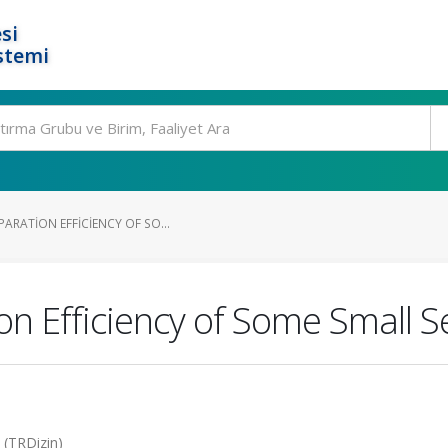
si
stemi
ARATION EFFICIENCY OF SO...
on Efficiency of Some Small S
6 (TRDizin)