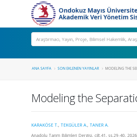
Ondokuz Mayıs Üniversite
Akademik Veri Yönetim Si
Ara
ANA SAYFA
SON EKLENEN YAYINLAR
MODELING THE SEP
Modeling the Separati
KARAKÖSE T.
,
TEKGÜLER A.
,
TANER A.
Anadolu Tarım Bilimleri Dergisi, cilt.41, ss.29-40, 202