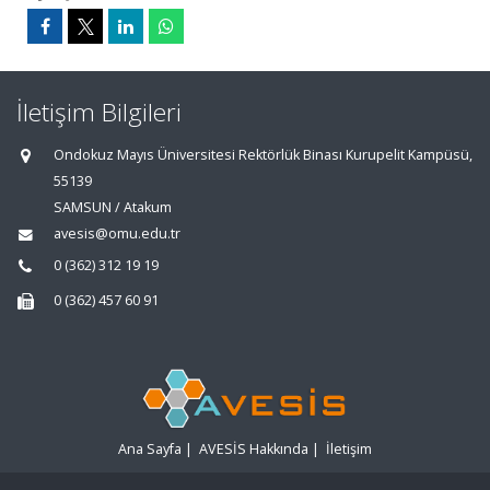
İletişim Bilgileri
Ondokuz Mayıs Üniversitesi Rektörlük Binası Kurupelit Kampüsü,
55139
SAMSUN / Atakum
avesis@omu.edu.tr
0 (362) 312 19 19
0 (362) 457 60 91
Ana Sayfa
|
AVESİS Hakkında
|
İletişim