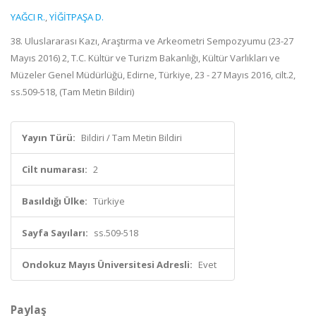
YAĞCI R.
,
YİĞİTPAŞA D.
38. Uluslararası Kazı, Araştırma ve Arkeometri Sempozyumu (23-27
Mayıs 2016) 2, T.C. Kültür ve Turizm Bakanlığı, Kültür Varlıkları ve
Müzeler Genel Müdürlüğü, Edirne, Türkiye, 23 - 27 Mayıs 2016, cilt.2,
ss.509-518, (Tam Metin Bildiri)
Yayın Türü:
Bildiri / Tam Metin Bildiri
Cilt numarası:
2
Basıldığı Ülke:
Türkiye
Sayfa Sayıları:
ss.509-518
Ondokuz Mayıs Üniversitesi Adresli:
Evet
Paylaş