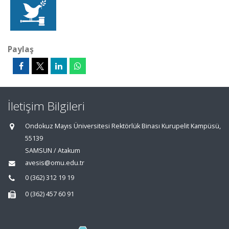
Paylaş
İletişim Bilgileri
Ondokuz Mayıs Üniversitesi Rektörlük Binası Kurupelit Kampüsü,
55139
SAMSUN / Atakum
avesis@omu.edu.tr
0 (362) 312 19 19
0 (362) 457 60 91