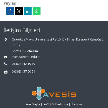
Paylaş
İletişim Bilgileri
Ondokuz Mayıs Üniversitesi Rektörlük Binası Kurupelit Kampüsü,
55139
SAMSUN / Atakum
avesis@omu.edu.tr
0 (362) 312 19 19
0 (362) 457 60 91
Ana Sayfa
|
AVESİS Hakkında
|
İletişim