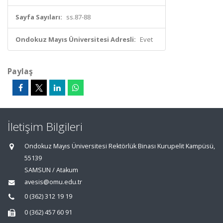
Sayfa Sayıları:
ss.87-88
Ondokuz Mayıs Üniversitesi Adresli:
Evet
Paylaş
İletişim Bilgileri
Ondokuz Mayıs Üniversitesi Rektörlük Binası Kurupelit Kampüsü,
55139
SAMSUN / Atakum
avesis@omu.edu.tr
0 (362) 312 19 19
0 (362) 457 60 91