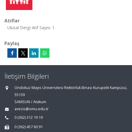
Atıflar
Ulusal Dergi Atıf Sayısı: 1
Paylaş
İletişim Bilgileri
Ondokuz Mayıs Üniversitesi Rektörlük Binası Kurupelit Kampüsü,
55139
SAMSUN / Atakum
avesis@omu.edu.tr
0 (362) 312 19 19
0 (362) 457 60 91