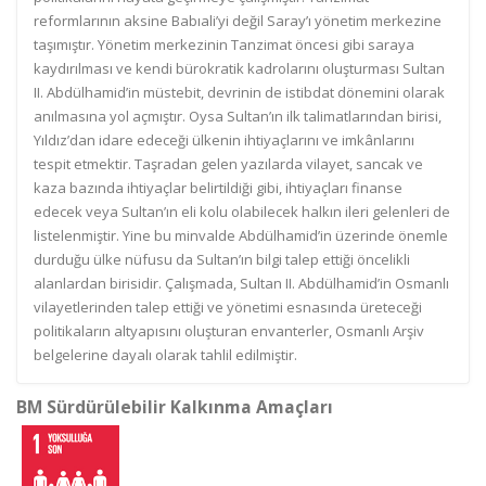
reformlarının aksine Babıali’yi değil Saray’ı yönetim merkezine
taşımıştır. Yönetim merkezinin Tanzimat öncesi gibi saraya
kaydırılması ve kendi bürokratik kadrolarını oluşturması Sultan
II. Abdülhamid’in müstebit, devrinin de istibdat dönemini olarak
anılmasına yol açmıştır. Oysa Sultan’ın ilk talimatlarından birisi,
Yıldız’dan idare edeceği ülkenin ihtiyaçlarını ve imkânlarını
tespit etmektir. Taşradan gelen yazılarda vilayet, sancak ve
kaza bazında ihtiyaçlar belirtildiği gibi, ihtiyaçları finanse
edecek veya Sultan’ın eli kolu olabilecek halkın ileri gelenleri de
listelenmiştir. Yine bu minvalde Abdülhamid’in üzerinde önemle
durduğu ülke nüfusu da Sultan’ın bilgi talep ettiği öncelikli
alanlardan birisidir. Çalışmada, Sultan II. Abdülhamid’in Osmanlı
vilayetlerinden talep ettiği ve yönetimi esnasında üreteceği
politikaların altyapısını oluşturan envanterler, Osmanlı Arşiv
belgelerine dayalı olarak tahlil edilmiştir.
BM Sürdürülebilir Kalkınma Amaçları