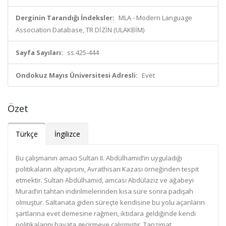
Derginin Tarandığı İndeksler:
MLA - Modern Language
Association Database, TR DİZİN (ULAKBİM)
Sayfa Sayıları:
ss.425-444
Ondokuz Mayıs Üniversitesi Adresli:
Evet
Özet
Türkçe
İngilizce
Bu çalışmanın amacı Sultan II. Abdülhamid’in uyguladığı
politikaların altyapısını, Avrathisarı Kazası örneğinden tespit
etmektir. Sultan Abdülhamid, amcası Abdülaziz ve ağabeyi
Murad’ın tahtan indirilmelerinden kısa süre sonra padişah
olmuştur. Saltanata giden süreçte kendisine bu yolu açanların
şartlarına evet demesine rağmen, iktidara geldiğinde kendi
politikalarını hayata geçirmeye çalışmıştır. Tanzimat