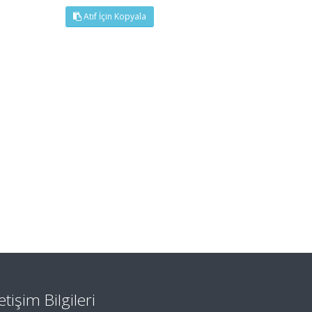
Atıf İçin Kopyala
letişim Bilgileri