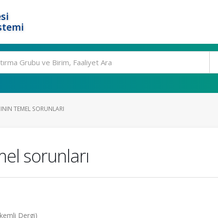
si
stemi
ZININ TEMEL SORUNLARI
mel sorunları
akemli Dergi)