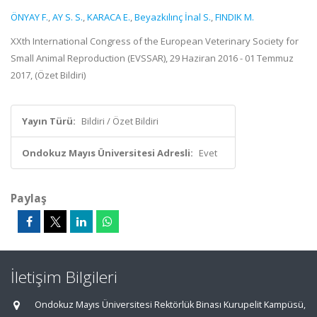
ÖNYAY F.
,
AY S. S.
,
KARACA E.
,
Beyazkılınç İnal S.
,
FINDIK M.
XXth International Congress of the European Veterinary Society for
Small Animal Reproduction (EVSSAR), 29 Haziran 2016 - 01 Temmuz
2017, (Özet Bildiri)
Yayın Türü:
Bildiri / Özet Bildiri
Ondokuz Mayıs Üniversitesi Adresli:
Evet
Paylaş
İletişim Bilgileri
Ondokuz Mayıs Üniversitesi Rektörlük Binası Kurupelit Kampüsü,