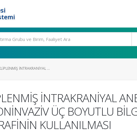
si
stemi
LİPLENMİŞ İNTRAKRANİYAL ...
PLENMİŞ İNTRAKRANİYAL AN
NİNVAZİV ÜÇ BOYUTLU BİLG
AFİNİN KULLANILMASI