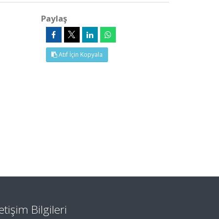
Paylaş
Atıf İçin Kopyala
letişim Bilgileri