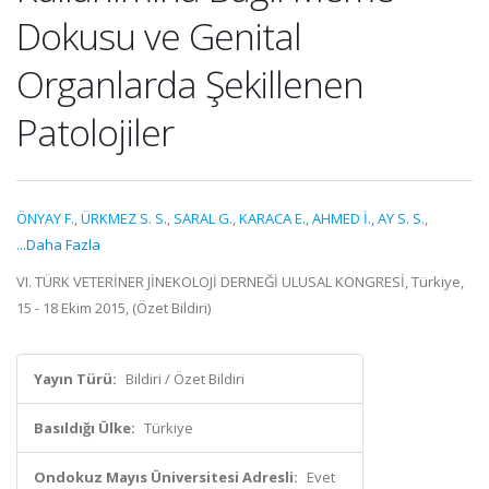
Dokusu ve Genital
Organlarda Şekillenen
Patolojiler
ÖNYAY F.
,
ÜRKMEZ S. S.
,
SARAL G.
,
KARACA E.
,
AHMED İ.
,
AY S. S.
,
...Daha Fazla
VI. TÜRK VETERİNER JİNEKOLOJİ DERNEĞİ ULUSAL KONGRESİ, Türkiye,
15 - 18 Ekim 2015, (Özet Bildiri)
Yayın Türü:
Bildiri / Özet Bildiri
Basıldığı Ülke:
Türkiye
Ondokuz Mayıs Üniversitesi Adresli:
Evet