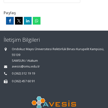
Paylaş
İletişim Bilgileri
Ondokuz Mayıs Üniversitesi Rektörlük Binası Kurupelit Kampüsü,
55139
SAMSUN / Atakum
avesis@omu.edu.tr
0 (362) 312 19 19
0 (362) 457 60 91