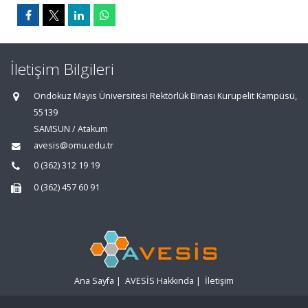
İletişim Bilgileri
Ondokuz Mayıs Üniversitesi Rektörlük Binası Kurupelit Kampüsü,
55139
SAMSUN / Atakum
avesis@omu.edu.tr
0 (362) 312 19 19
0 (362) 457 60 91
Ana Sayfa
|
AVESİS Hakkında
|
İletişim