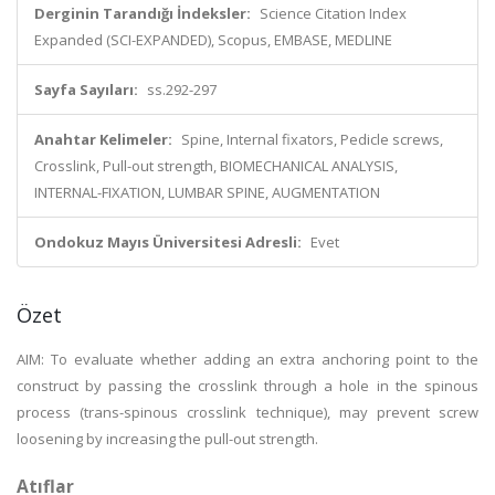
Derginin Tarandığı İndeksler:
Science Citation Index
Expanded (SCI-EXPANDED), Scopus, EMBASE, MEDLINE
Sayfa Sayıları:
ss.292-297
Anahtar Kelimeler:
Spine, Internal fixators, Pedicle screws,
Crosslink, Pull-out strength, BIOMECHANICAL ANALYSIS,
INTERNAL-FIXATION, LUMBAR SPINE, AUGMENTATION
Ondokuz Mayıs Üniversitesi Adresli:
Evet
Özet
AIM: To evaluate whether adding an extra anchoring point to the
construct by passing the crosslink through a hole in the spinous
process (trans-spinous crosslink technique), may prevent screw
loosening by increasing the pull-out strength.
Atıflar