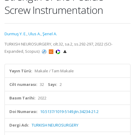
Screw Instrumentation
Durmuş Y. E.
,
Ulus A.
,
Şenel A.
TURKISH NEUROSURGERY, cilt.32, sa.2, ss.292-297, 2022 (SCI-
Expanded, Scopus)
Yayın Türü:
Makale / Tam Makale
Cilt numarası:
32
Sayı:
2
Basım Tarihi:
2022
Doi Numarası:
10.5137/1019-5149.jtn.34234-21.2
Dergi Adı:
TURKISH NEUROSURGERY