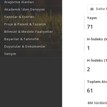
Araştırma Alanları
Daha 
Akademik İdari Deneyim
Yayınlar & Eserler
Yayın
Proje & Patent & Tasarım
71
Bilimsel & Mesleki Faaliyetler
H-İndeks (
Başarılar & Tanınırlık
Duyurular & Dokümanlar
1
İletişim
H-İndeks (T
2
Toplam Atıf
61
BM Sürdürü