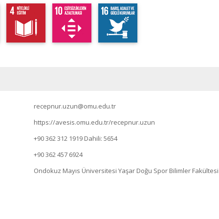
recepnur.uzun@omu.edu.tr
https://avesis.omu.edu.tr/recepnur.uzun
+90 362 312 1919
Dahili: 5654
+90 362 457 6924
Ondokuz Mayıs Üniversitesi Yaşar Doğu Spor Bilimler Fakült