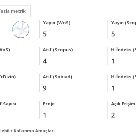
fazla metrik
Yayın (WoS)
Yayın (Sco
5
5
WoS)
Atıf (Scopus)
H-İndeks (
4
1
rDizin)
Atıf (Sobiad)
H-İndeks (
9
1
 Sayısı
Proje
Açık Erişim
1
2
lebilir Kalkınma Amaçları