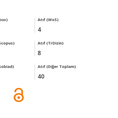
pus)
Atıf (WoS)
4
Scopus)
Atıf (TrDizin)
8
Sobiad)
Atıf (Diğer Toplam)
40