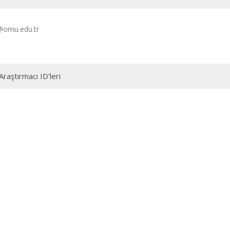
@omu.edu.tr
Araştırmacı ID'leri