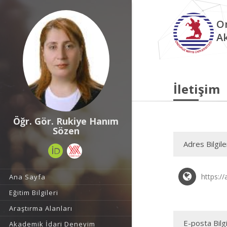
O
A
İletişim
Öğr. Gör. Rukiye Hanım
Sözen
Adres Bilgile
https:/
Ana Sayfa
Eğitim Bilgileri
Araştırma Alanları
E-posta Bilgi
Akademik İdari Deneyim