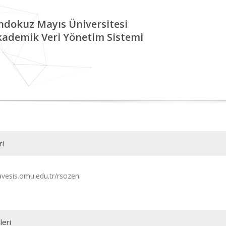
ndokuz Mayıs Üniversitesi
kademik Veri Yönetim Sistemi
ri
/avesis.omu.edu.tr/rsozen
leri