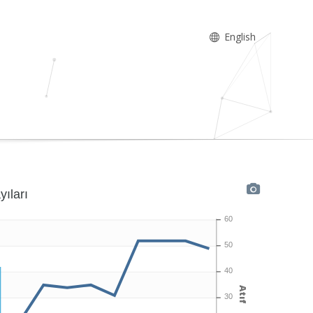
English
yıları
60
50
40
Atıf
30