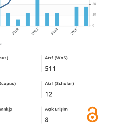
20
10
0
7
2019
2021
2023
2025
ı
pus)
Atıf (WoS)
511
Scopus)
Atıf (Scholar)
12
anlığı
Açık Erişim
8