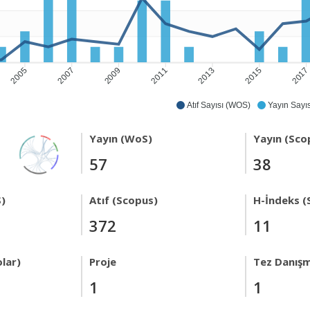
2005
2007
2009
2011
2013
2015
201
Atıf Sayısı (WOS)
Yayın Sayıs
Yayın (WoS)
Yayın (Sco
57
38
)
Atıf (Scopus)
H-İndeks (
372
11
lar)
Proje
Tez Danışm
1
1