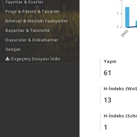
Yayınlar & Eserler
Proje & Patent & Tasarım
2
Bilimsel & Mesleki Faaliyetler
0
Başarılar & Tanınırlık
2003
Duyurular & Dokümanlar
İletişim
Özgeçmiş Dosyası İndir
Yayın
61
H-İndeks (WoS
13
H-İndeks (Scho
1