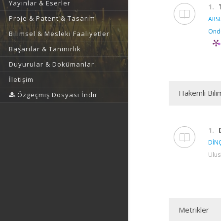
Yayınlar & Eserler
1.
Proje & Patent & Tasarım
ARSL
Ondo
Bilimsel & Mesleki Faaliyetler
Başarılar & Tanınırlık
Duyurular & Dokümanlar
İletişim
Hakemli Bili
Özgeçmiş Dosyası İndir
1.
DİNÇ
Ulus
Metrikler