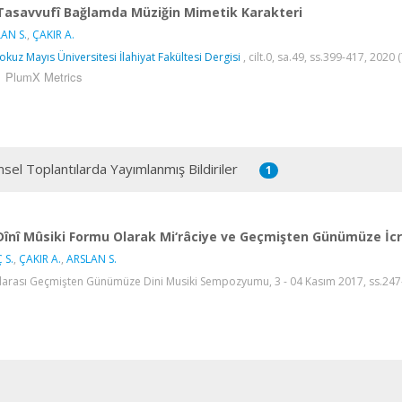
Tasavvufî Bağlamda Müziğin Mimetik Karakteri
AN S.
,
ÇAKIR A.
kuz Mayıs Üniversitesi İlahiyat Fakültesi Dergisi
, cilt.0, sa.49, ss.399-417, 2020 
PlumX Metrics
msel Toplantılarda Yayımlanmış Bildiriler
1
Dînî Mûsiki Formu Olarak Mi‘râciye ve Geçmişten Günümüze İcr
 S.
,
ÇAKIR A.
,
ARSLAN S.
larası Geçmişten Günümüze Dini Musiki Sempozyumu, 3 - 04 Kasım 2017, ss.247-2