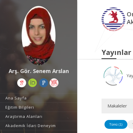
O
A
Yayınlar
Arş. Gör. Senem Arslan
Yay
Ana Sayfa
Makaleler
Eğitim Bilgileri
Araştırma Alanları
Tümü (1)
Akademik İdari Deneyim