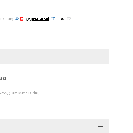
(TRDizin)
âsı
55, (Tam Metin Bildiri)