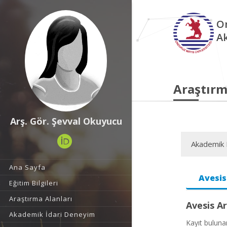
O
A
Araştırm
Arş. Gör. Şevval Okuyucu
Akademik F
Ana Sayfa
Avesis
Eğitim Bilgileri
Araştırma Alanları
Avesis Ar
Akademik İdari Deneyim
Kayıt bulun