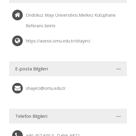
Ondokuz Mayı Üniversitesi.Merkez Kütüphane
Referans birimi
https://avesis.omu.edu.tr/shayirci
E-posta Bilgileri
shayirci@omu.edu.tr
Telefon Bilgileri
+90 457 600 0
Dahili: 6822