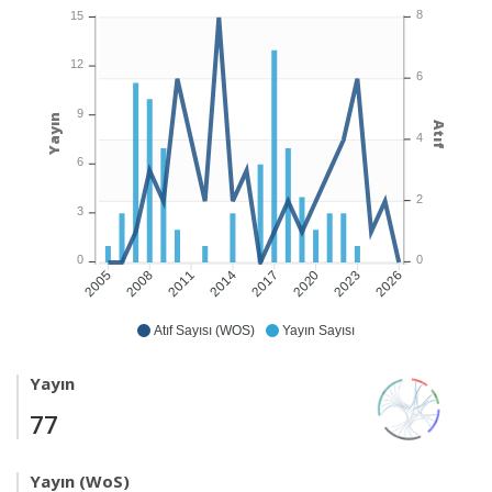
8
15
12
6
9
Yayın
Atıf
4
6
2
3
0
0
2008
2011
2014
2017
2020
2023
2026
2005
Atıf Sayısı (WOS)
Yayın Sayısı
Yayın
77
Yayın (WoS)