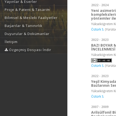
Yayınlar & Eserler
2022 - 2024
Proje & Patent & Tasarım
Yeni asimetrik
komplekslerin
Bilimsel & Mesleki Faaliyetler
yöntemler il
Yükseköğretim Ku
Başarılar & Tanınırlık
Öztürk S.
(Yürütü
Duyurular & Dokümanlar
2022 - 2023
İletişim
BAZI BOYAR 
İNCELENMESİ
Özgeçmiş Dosyası İndir
Yükseköğretim Ku
Öztürk S.
(Yürütü
2022 - 2023
Yeşil Kimyada
Bazlarının S
Yükseköğretim Ku
Öztürk S.
2007 - 2009
Arilsülfonil B