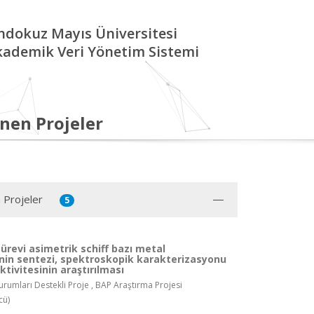
ndokuz Mayıs Üniversitesi
kademik Veri Yönetim Sistemi
nen Projeler
 Projeler
5
ürevi asimetrik schiff bazı metal
nin sentezi, spektroskopik karakterizasyonu
ktivitesinin araştırılması
rumları Destekli Proje , BAP Araştırma Projesi
cü)