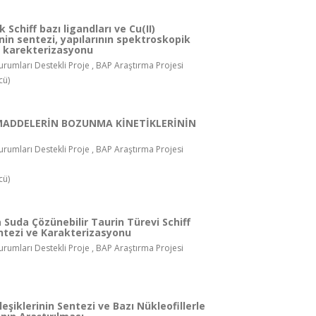
 Schiff bazı ligandları ve Cu(II)
in sentezi, yapılarının spektroskopik
e karekterizasyonu
rumları Destekli Proje , BAP Araştırma Projesi
cü)
MADDELERİN BOZUNMA KİNETİKLERİNİN
rumları Destekli Proje , BAP Araştırma Projesi
cü)
 Suda Çözünebilir Taurin Türevi Schiff
entezi ve Karakterizasyonu
rumları Destekli Proje , BAP Araştırma Projesi
ileşiklerinin Sentezi ve Bazı Nükleofillerle