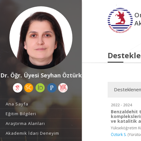
O
A
Destekle
Dr. Öğr. Üyesi Seyhan Öztürk
Desteklenen
Ana Sayfa
2022 - 2024
Benzaldehit t
Eğitim Bilgileri
kompleksleri
ve katalitik a
Araştırma Alanları
Yükseköğretim Ku
Akademik İdari Deneyim
Öztürk S.
(Yürütü