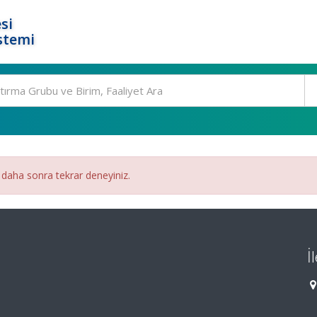
si
stemi
 daha sonra tekrar deneyiniz.
İ