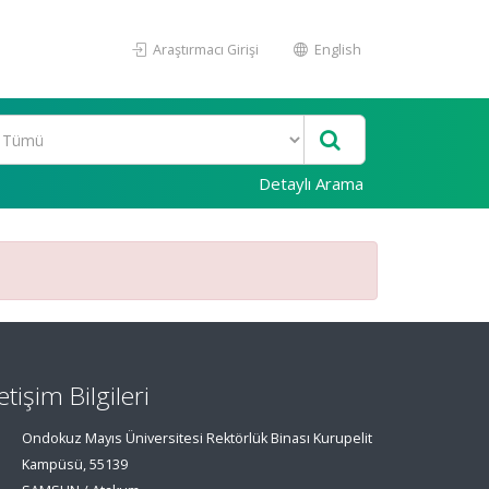
Araştırmacı Girişi
English
Detaylı Arama
letişim Bilgileri
Ondokuz Mayıs Üniversitesi Rektörlük Binası Kurupelit
Kampüsü, 55139