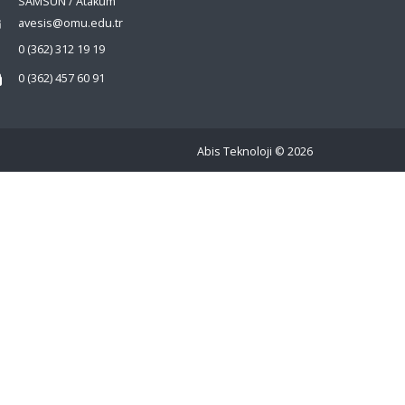
SAMSUN / Atakum
avesis@omu.edu.tr
0 (362) 312 19 19
0 (362) 457 60 91
Abis Teknoloji
© 2026