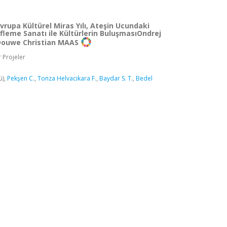
rupa Kültürel Miras Yılı, Ateşin Ucundaki
fleme Sanatı ile Kültürlerin BuluşmasıOndrej
ouwe Christian MAAS
 Projeler
ü),
Pekşen C.
,
Tonza Helvacıkara F.
,
Baydar S. T.
,
Bedel