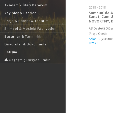
Akademik İdari Deneyim
2018 - 2018
Samsun’ da Av
Yayınlar & Eserler
Sanat, Cam Ü
Proje & Patent & Tasarım
NOVORTNY, D
AB Destekli Diğer
Bilimsel & Mesleki Faaliyetler
(Proje Özeti)
Başarılar & Tanınırlık
Aslan T.
(Yürütüc
Özek S.
Duyurular & Dokümanlar
İletişim
Özgeçmiş Dosyası İndir