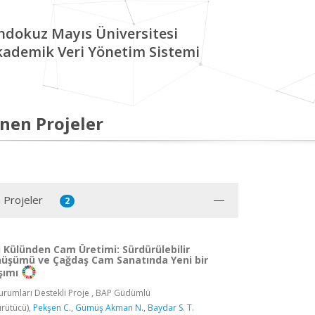
ndokuz Mayıs Üniversitesi
kademik Veri Yönetim Sistemi
nen Projeler
 Projeler
2
 Külünden Cam Üretimi: Sürdürülebilir
şümü ve Çağdaş Cam Sanatında Yeni bir
şımı
rumları Destekli Proje , BAP Güdümlü
rütücü),
Pekşen C.
,
Gümüş Akman N.
,
Baydar S. T.