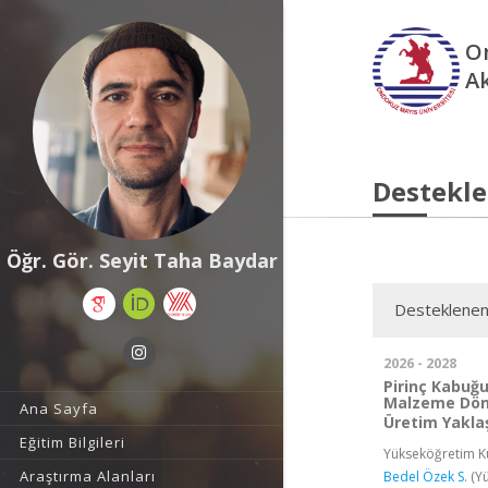
O
A
Destekle
Öğr. Gör. Seyit Taha Baydar
Desteklenen
2026 - 2028
Pirinç Kabuğu
Malzeme Dönü
Ana Sayfa
Üretim Yakla
Eğitim Bilgileri
Yükseköğretim Ku
Araştırma Alanları
Bedel Özek S.
(Yü