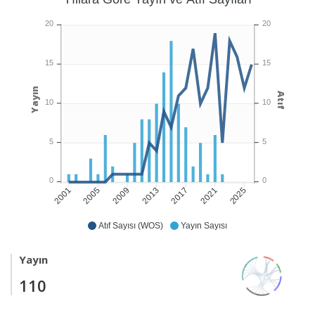
20
20
15
15
Yayın
Atıf
10
10
5
5
0
0
2005
2009
2013
2017
2021
2025
2001
Atıf Sayısı (WOS)
Yayın Sayısı
Yayın
110