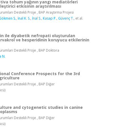
ativa tohum yağının yangı mediatörleri
ileştirici etkisinin araştırılması
rumları Destekli Proje , BAP Araştırma Projesi
Gökmen S.
,
İnal K. S.
,
İnal S.
,
Kasap P.
,
Güvenç T.
, et al.
n ile diyabetik nefropati oluşturulan
rvakrol ve hesperidinin koruyucu etkilerinin
rumları Destekli Proje , BAP Doktora
a N.
tional Conference Prospects for the 3rd
griculture
rumları Destekli Proje , BAP Diğer
ücü)
ulture and cytogenetic studies in canine
oplasms
rumları Destekli Proje , BAP Diğer
ücü)