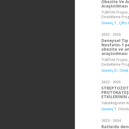
Obezite Ve Am
Araştırılması
TÜBİTAK Projesi ,
Destekleme Pro
Güvenç T.
,
Çiftci 
2022 - 2025
Deneysel Tip 
Nesfatin-1 p
obezite ve am
araştırılması
TÜBİTAK Projesi ,
Destekleme Pro
Güvenç D.
,
Onuk 
2022 - 2025
STREPTOZOT
PROTOKATEŞİ
ETKİLERİNİN 
Yükseköğretim Ku
Güvenç T.
(Yürüt
2023 - 2024
Ratlarda den