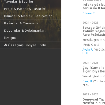
Yayınlar & Eserler
İnfeksiyöz bu
tanısı ve B l
Proje & Patent & Tasarım
Güvenç T.
Bilimsel & Mesleki Faaliyetler
2024 - 2025
Başarılar & Tanınırlık
Borago Offi̇c
Duyurular & Dokümanlar
Tohum Yağları
Fare Psöri̇asi
İletişim
Yükseköğretim Ku
(Proje Özeti)
Özgeçmiş Dosyası İndir
Aydın F.
(Yürütüc
U. U.
2024 - 2025
Çay (Camelia 
Sıçan Diyetle
Yükseköğretim Ku
Genç B.
(Yürütüc
et al.
2022 - 2025
Deneysel Tip
Nesfatin-1 P