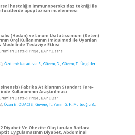
rsal hastalığın immunoperoksidaz tekniği ile
enfositlerde apoptozisin incelenmesi
i̇nalis (Hodan) ve Linum Usitatissimum (Keten)
nın Oral Kullanımının İmi̇qui̇mod İle Uyarılan
̇s Modeli̇nde Tedaviye Etkisi
rumları Destekli Proje , BAP Y.Lisans
ü),
Özdemir Karadavut S.
,
Güvenç D.
,
Güvenç T.
,
Üngüder
sinensis) Fabrika Atıklarının Standart Fare-
rinde Kullanımının Araştırılması
rumları Destekli Proje , BAP Diğer
ü),
Özan E.
,
ODACI S.
,
Güvenç T.
,
Yarım G. F.
,
Müftüoğlu B.
,
 2 Diyabet Ve Obezite Oluşturulan Ratlara
eptit Uygulamasının Diyabet, Abdominal