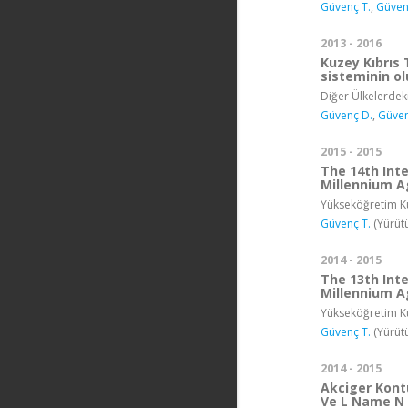
Güvenç T.
,
Güven
2013 - 2016
Kuzey Kıbrıs
sisteminin o
Diğer Ülkelerdek
Güvenç D.
,
Güven
2015 - 2015
The 14th Int
Millennium A
Yükseköğretim Ku
Güvenç T.
(Yürüt
2014 - 2015
The 13th Int
Millennium A
Yükseköğretim Ku
Güvenç T.
(Yürüt
2014 - 2015
Akciger Kont
Ve L Name N N