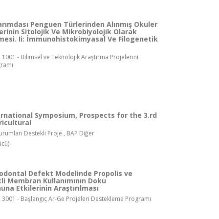
arımdası Penguen Türlerinden Alınmış Okuler
rinin Sitolojik Ve Mikrobiyolojik Olarak
mesi. Ii: İmmunohistokimyasal Ve Filogenetik
 1001 - Bilimsel ve Teknolojik Araştırma Projelerini
gramı
ernational Symposium, Prospects for the 3.rd
icultural
rumları Destekli Proje , BAP Diğer
ücü)
iodontal Defekt Modelinde Propolis ve
ikli Membran Kullanımının Doku
na Etkilerinin Araştırılması
, 3001 - Başlangıç Ar-Ge Projeleri Destekleme Programı