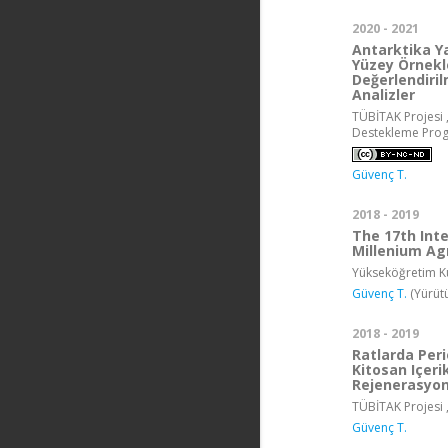
2020 - 2021
Antarktika Y
Yüzey Örnekle
Değerlendiril
Analizler
TÜBİTAK Projesi ,
Destekleme Pro
Güvenç T.
2018 - 2019
The 17th Int
Millenium Agr
Yükseköğretim Ku
Güvenç T.
(Yürüt
2018 - 2019
Ratlarda Per
Kitosan Içer
Rejenerasyonu
TÜBİTAK Projesi 
Güvenç T.