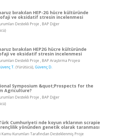
aruz bırakılan HEP-2G hücre kültüründe
ofaji ve oksidatif stresin incelenmesi
rumları Destekli Proje , BAP Diğer
ücü)
aruz bırakılan HEP2G hücre kültüründe
faji ve oksidatif stresin incelenmesi
rumları Destekli Proje , BAP Araştırma Projesi
üvenç T.
(Yürütücü),
Güvenç D.
tional Symposium &quot;Prospects for the
m Agriculture?
rumları Destekli Proje , BAP Diğer
ücü)
Türk Cumhuriyeti nde koyun ırklarının scrapie
irençlilik yönünden genetik olarak taranması
i Kamu Kurumları Tarafından Desteklenmiş Proje