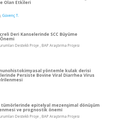
e Olan Etkileri
),
Güvenç T.
ücreli Deri Kanselerinde SCC Büyüme
n Önemi
rumları Destekli Proje , BAP Araştırma Projesi
mmunohistokimyasal yöntemle kulak derisi
lerinde Persiste Bovine Viral Diarrhea Virus
elrilenmesi
tümörlerinde epitelyal mezenşimal dönüşüm
lenmesi ve prognostik önemi
rumları Destekli Proje , BAP Araştırma Projesi