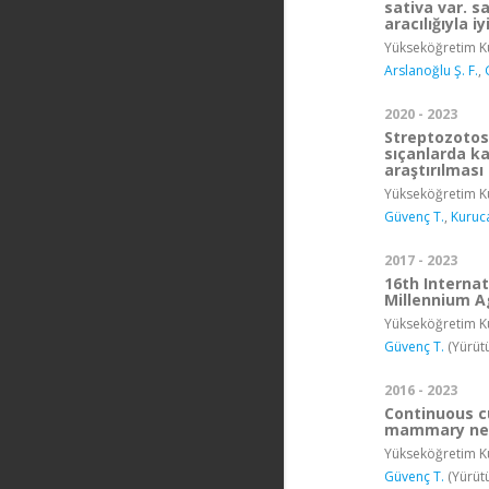
sativa var. s
aracılığıyla iy
Yükseköğretim Ku
Arslanoğlu Ş. F.
,
2020 - 2023
Streptozotosi
sıçanlarda ka
araştırılması
Yükseköğretim Ku
Güvenç T.
,
Kuruc
2017 - 2023
16th Interna
Millennium A
Yükseköğretim Ku
Güvenç T.
(Yürüt
2016 - 2023
Continuous c
mammary ne
Yükseköğretim Ku
Güvenç T.
(Yürüt