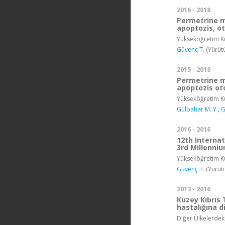
2016 - 2018
Permetrine m
apoptozis, ot
Yükseköğretim Ku
Güvenç T.
(Yürüt
2015 - 2018
Permetrine m
apoptozis oto
Yükseköğretim Ku
Gülbahar M. Y.
,
G
2016 - 2016
12th Interna
3rd Millenniu
Yükseköğretim Ku
Güvenç T.
(Yürüt
2013 - 2016
Kuzey Kıbrıs 
hastalığına d
Diğer Ülkelerdek