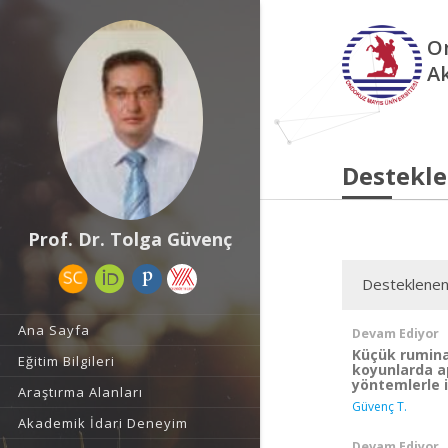
O
A
Destekle
Prof. Dr. Tolga Güvenç
Desteklenen
Ana Sayfa
Devam Ediyor
Küçük ruminan
Eğitim Bilgileri
koyunlarda a
yöntemlerle 
Araştırma Alanları
Güvenç T.
Akademik İdari Deneyim
Devam Ediyor