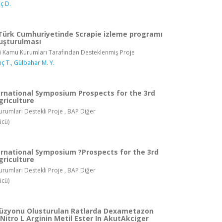
ç D.
 Türk Cumhuriyetinde Scrapie izleme programı
luşturulması
i Kamu Kurumları Tarafından Desteklenmiş Proje
ç T.
,
Gülbahar M. Y.
ernational Symposium Prospects for the 3rd
griculture
rumları Destekli Proje , BAP Diğer
ücü)
ernational Symposium ?Prospects for the 3rd
griculture
rumları Destekli Proje , BAP Diğer
ücü)
üzyonu Olusturulan Ratlarda Dexametazon
itro L Arginin Metil Ester In AkutAkciger