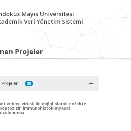
ndokuz Mayıs Üniversitesi
kademik Veri Yönetim Sistemi
nen Projeler
 Projeler
35
t vebası virüsü ile doğal olarak enfekte
poptozizin immunohistokimyasal
incelenmesi