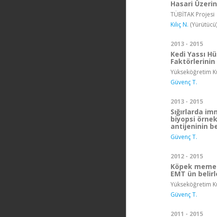
Hasari Üzerin
TÜBİTAK Projesi
Kılıç N.
(Yürütücü
2013 - 2015
Kedi Yassı H
Faktörlerini
Yükseköğretim Ku
Güvenç T.
2013 - 2015
Sığırlarda i
biyopsi örnek
antijeninin b
Güvenç T.
2012 - 2015
Köpek meme 
EMT ün belir
Yükseköğretim Ku
Güvenç T.
2011 - 2015