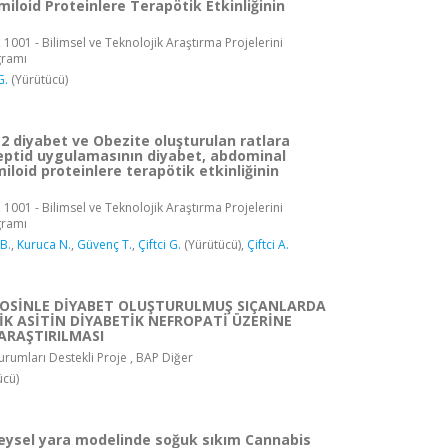
iloid Proteinlere Terapötik Etkinliğinin
 1001 - Bilimsel ve Teknolojik Araştırma Projelerini
gramı
G.
(Yürütücü)
2 diyabet ve Obezite oluşturulan ratlara
eptid uygulamasının diyabet, abdominal
iloid proteinlere terapötik etkinliğinin
 1001 - Bilimsel ve Teknolojik Araştırma Projelerini
gramı
B.
,
Kuruca N.
,
Güvenç T.
,
Çiftci G.
(Yürütücü),
Çiftci A.
OSİNLE DİYABET OLUŞTURULMUŞ SIÇANLARDA
K ASİTİN DİYABETİK NEFROPATİ ÜZERİNE
ARAŞTIRILMASI
rumları Destekli Proje , BAP Diğer
ücü)
eysel yara modelinde soğuk sıkım Cannabis