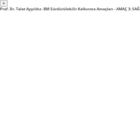
×
Prof. Dr. Talat Ayyıldız- BM Sürdürülebilir Kalkınma Amaçları - AMAÇ 3: SA