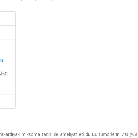
isi
BİM)
ardiyak miksoma tanısı ile ameliyat edildi. Bu tümörlerin 7'si (%87