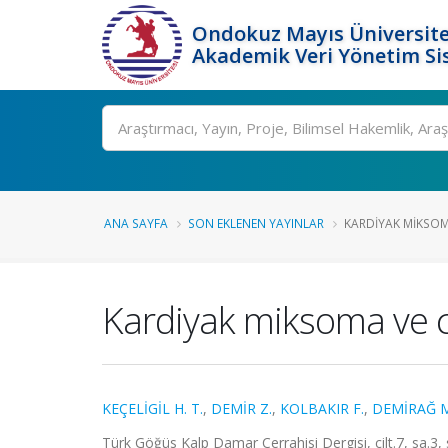
Ondokuz Mayıs Üniversite
Akademik Veri Yönetim Si
Ara
ANA SAYFA
SON EKLENEN YAYINLAR
KARDIYAK MIKSOMA
Kardiyak miksoma ve c
KEÇELİGİL H. T.
,
DEMİR Z.
,
KOLBAKIR F.
,
DEMİRAĞ M
Türk Göğüs Kalp Damar Cerrahisi Dergisi, cilt.7, sa.3