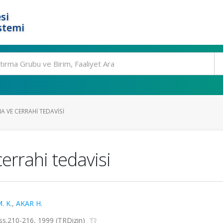
si
stemi
 VE CERRAHI TEDAVISI
errahi tedavisi
. K.
,
AKAR H.
, ss.210-216, 1999 (TRDizin)