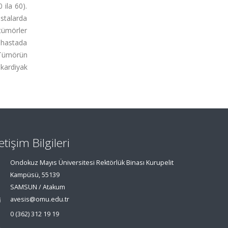
 ila 60).
astalarda
tümörler
5 hastada
. Tümörün
kardiyak
letişim Bilgileri
Ondokuz Mayıs Üniversitesi Rektörlük Binası Kurupelit
Kampüsü, 55139
SAMSUN / Atakum
avesis@omu.edu.tr
0 (362) 312 19 19