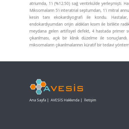
atriumda, 1'i (%12.50) sağ ventirkülde yerleşmişti. Has
Miksomaların 5'i interatrial septumdan, 1'i mitral an
kesin tanı ekokardiyografi ile kondu. Hastalar
endokardiyumdan orijin aldıkları kısım ile birlikte rad
meydana gelen artifisyel defekt, 4 hastada primer s
çıkarılması, açık bir klinik düzelme ile sonuçlan
miksomaların çıkarılmalarının küratif bir tedavi yön
Ana Sayfa
|
AVESİS Hakkında
|
İletişim