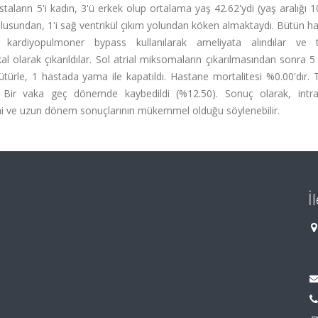
taların 5'i kadın, 3'ü erkek olup ortalama yaş 42.62'ydi (yaş aralığı 10
nulusundan, 1'i sağ ventrikül çıkım yolundan köken almaktaydı. Bütün h
, kardiyopulmoner bypass kullanılarak ameliyata alındılar ve 
ikal olarak çıkarıldılar. Sol atrial miksomaların çıkarılmasından sonra 
ütürle, 1 hastada yama ile kapatıldı. Hastane mortalitesi %0.00'dır
dı. Bir vaka geç dönemde kaybedildi (%12.50). Sonuç olarak, intra
temi ve uzun dönem sonuçlarının mükemmel olduğu söylenebilir.
İ