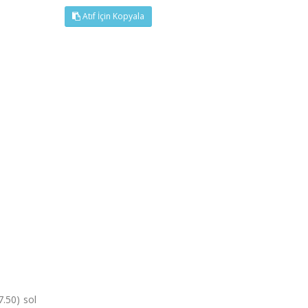
Atıf İçin Kopyala
.50) sol