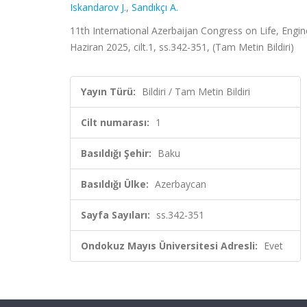
Iskandarov J.
,
Sandıkçı A.
11th International Azerbaijan Congress on Life, Engi
Haziran 2025, cilt.1, ss.342-351, (Tam Metin Bildiri)
Yayın Türü:
Bildiri / Tam Metin Bildiri
Cilt numarası:
1
Basıldığı Şehir:
Baku
Basıldığı Ülke:
Azerbaycan
Sayfa Sayıları:
ss.342-351
Ondokuz Mayıs Üniversitesi Adresli:
Evet