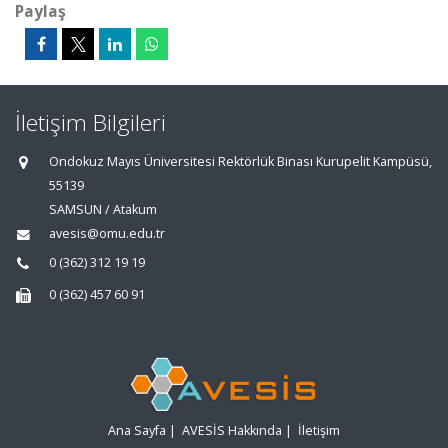
Paylaş
İletişim Bilgileri
Ondokuz Mayıs Üniversitesi Rektörlük Binası Kurupelit Kampüsü,
55139
SAMSUN / Atakum
avesis@omu.edu.tr
0 (362) 312 19 19
0 (362) 457 60 91
Ana Sayfa
|
AVESİS Hakkında
|
İletişim