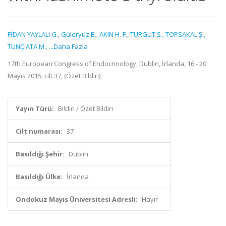
FİDAN YAYLALI G.
,
Güleryüz B.
,
AKIN H. F.
,
TURGUT S.
,
TOPSAKAL Ş.
,
TUNÇ ATA M.
,
...Daha Fazla
17th European Congress of Endocrinology, Dublin, İrlanda, 16 - 20
Mayıs 2015, cilt.37, (Özet Bildiri)
Yayın Türü:
Bildiri / Özet Bildiri
Cilt numarası:
37
Basıldığı Şehir:
Dublin
Basıldığı Ülke:
İrlanda
Ondokuz Mayıs Üniversitesi Adresli:
Hayır