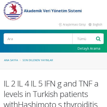
Akademik Veri Yönetim Sistemi
Araştırmacı Girişi
English
Ara
Detaylı Arama
ANA SAYFA
SON EKLENEN YAYINLAR
IL 2 IL 4 IL 5 IFN g and TNF a
levels in Turkish patients
withHashimoto s thyroiditis