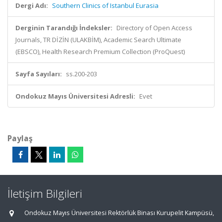
Dergi Adı:
Southern Clinics of Istanbul Eurasia
Derginin Tarandığı İndeksler:
Directory of Open Access
Journals, TR DİZİN (ULAKBİM), Academic Search Ultimate
(EBSCO), Health Research Premium Collection (ProQuest)
Sayfa Sayıları:
ss.200-203
Ondokuz Mayıs Üniversitesi Adresli:
Evet
Paylaş
İletişim Bilgileri
Ondokuz Mayıs Üniversitesi Rektörlük Binası Kurupelit Kampüsü,