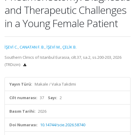
and Therapeutic Challenges
in a Young Female Patient
İŞEVİ C.
,
CANATAN F. B.
,
İŞEVİ M.
,
ÇELİK B.
Southern Clinics of Istanbul Eurasia, cilt.37, sa.2, ss.200-203, 2026
(TRDizin)
Yayın Türü:
Makale / Vaka Takdimi
Cilt numarası:
37
Sayı:
2
Basım Tarihi:
2026
Doi Numarası:
10.14744/scie.2026.58740