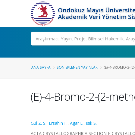
Ondokuz Mayıs Üniversite
Akademik Veri Yönetim Si
Ara
ANA SAYFA
SON EKLENEN YAYINLAR
(E)-4-BROMO-2-(
(E)-4-Bromo-2-(2-met
Gul Z. S.
,
Ersahin F.
,
Agar E.
,
Isik S.
ACTA CRYSTALLOGRAPHICA SECTION E-CRYSTALLOGR