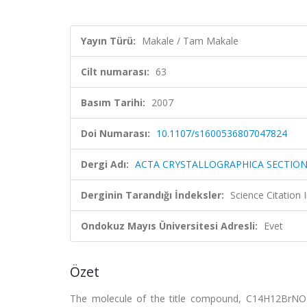
Yayın Türü:
Makale / Tam Makale
Cilt numarası:
63
Basım Tarihi:
2007
Doi Numarası:
10.1107/s1600536807047824
Dergi Adı:
ACTA CRYSTALLOGRAPHICA SECTIO
Derginin Tarandığı İndeksler:
Science Citatio
Ondokuz Mayıs Üniversitesi Adresli:
Evet
Özet
The molecule of the title compound, C14H12BrNO2,