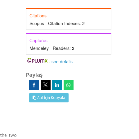
Citations
Scopus - Citation Indexes:
2
Captures
Mendeley - Readers:
3
-
see details
Paylaş
Atıf İçin Kopyala
 the two