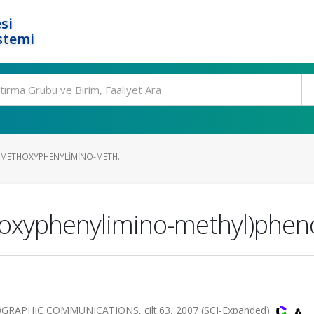
si
stemi
2-METHOXYPHENYLIMINO-METH...
hoxyphenylimino-methyl)phen
APHIC COMMUNICATIONS, cilt.63, 2007 (SCI-Expanded)