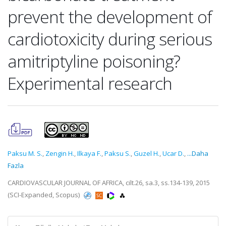
prevent the development of
cardiotoxicity during serious
amitriptyline poisoning?
Experimental research
Paksu M. S.
,
Zengin H.
,
Ilkaya F.
,
Paksu S.
,
Guzel H.
,
Ucar D.
,
...Daha
Fazla
CARDIOVASCULAR JOURNAL OF AFRICA, cilt.26, sa.3, ss.134-139, 2015
(SCI-Expanded, Scopus)