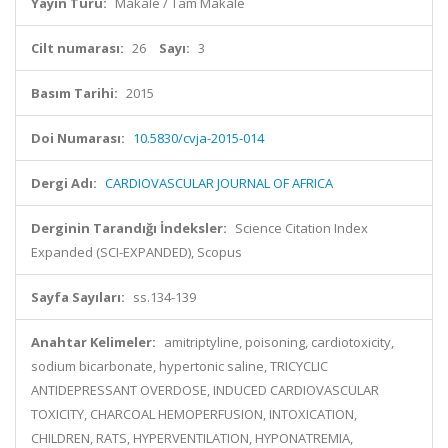
Yayın Türü:
Makale / Tam Makale
Cilt numarası:
26
Sayı:
3
Basım Tarihi:
2015
Doi Numarası:
10.5830/cvja-2015-014
Dergi Adı:
CARDIOVASCULAR JOURNAL OF AFRICA
Derginin Tarandığı İndeksler:
Science Citation Index
Expanded (SCI-EXPANDED), Scopus
Sayfa Sayıları:
ss.134-139
Anahtar Kelimeler:
amitriptyline, poisoning, cardiotoxicity,
sodium bicarbonate, hypertonic saline, TRICYCLIC
ANTIDEPRESSANT OVERDOSE, INDUCED CARDIOVASCULAR
TOXICITY, CHARCOAL HEMOPERFUSION, INTOXICATION,
CHILDREN, RATS, HYPERVENTILATION, HYPONATREMIA,