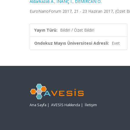
Aldarkazali A.
,
İNANÇ İ.
,
DEMİRCAN Ö.
EuroNanoForum 2017, 21 - 23 Haziran 2017, (Özet Bil
Yayın Türü:
Bildiri / Özet Bildiri
Ondokuz Mayıs Üniversitesi Adresli:
Evet
Ana Sayfa
|
AVESİS Hakkında
|
İletişim