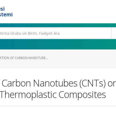
si
stemi
RATION OF CARBON NANOTUBE...
of Carbon Nanotubes (CNTs) o
 Thermoplastic Composites