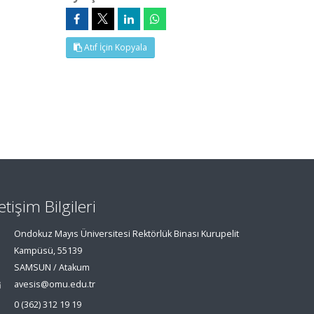
Atıf İçin Kopyala
letişim Bilgileri
Ondokuz Mayıs Üniversitesi Rektörlük Binası Kurupelit
Kampüsü, 55139
SAMSUN / Atakum
avesis@omu.edu.tr
0 (362) 312 19 19