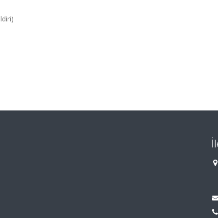
diri)
İ