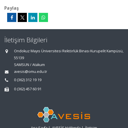
Paylaş
İletişim Bilgileri
Ondokuz Mayıs Üniversitesi Rektörlük Binası Kurupelit Kampüsü,
55139
SAMSUN / Atakum
avesis@omu.edu.tr
0 (362) 312 19 19
0 (362) 457 60 91
Ana Sayfa
|
AVESİS Hakkında
|
İletişim