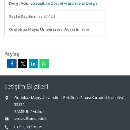
Dergi Adı:
Stratejik ve Sosyal Araştırmalar Dergisi
Sayfa Sayıları:
ss.97-124
Ondokuz Mayıs Üniversitesi Adresli:
Evet
Paylaş
İletişim Bilgileri
Ondokuz Mayıs Üniversitesi Rektörlük Binası Kurupelit Kampüsü,
55139
SAMSUN / Atakum
avesis@omu.edu.tr
0 (362) 312 19 19