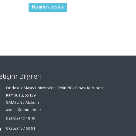
Atıf İçin Kopyala
letişim Bilgileri
Ondokuz Mayıs Üniversitesi Rektörlük Binası Kurupelit
Kampüsü, 55139
SAMSUN / Atakum
avesis@omu.edu.tr
0 (362) 312 19 19
0 (362) 457 60 91