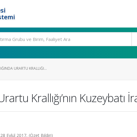
si
stemi
ŞIĞINDA URARTU KRALLIĞI...
 Urartu Krallığı’nın Kuzeybatı İ
8 Eylül 2017, (Özet Bildiri)