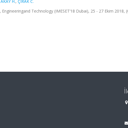
,
AKAY H.
,
ÇIRAK C.
ce, Engineeringand Technology (IMESET’18 Dubai), 25 - 27 Ekim 2018, 
İ