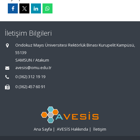
İletişim Bilgileri
Ondokuz Mayıs Üniversitesi Rektörlük Binası Kurupelit Kampüsü,
55139
SAMSUN / Atakum
avesis@omu.edu.tr
0 (362) 312 19 19
0 (362) 457 60 91
Ana Sayfa
|
AVESİS Hakkında
|
İletişim