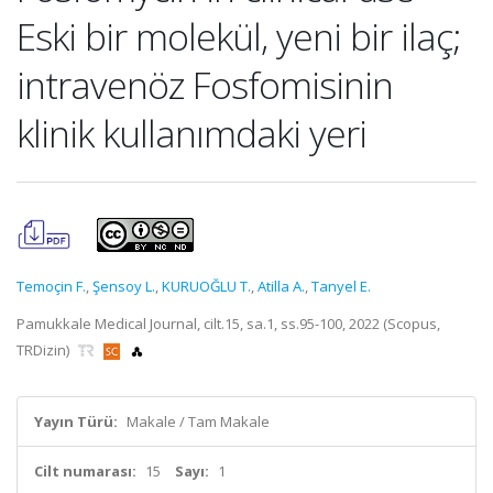
Eski bir molekül, yeni bir ilaç;
intravenöz Fosfomisinin
klinik kullanımdaki yeri
Temoçin F.
,
Şensoy L.
,
KURUOĞLU T.
,
Atilla A.
,
Tanyel E.
Pamukkale Medical Journal, cilt.15, sa.1, ss.95-100, 2022 (Scopus,
TRDizin)
Yayın Türü:
Makale / Tam Makale
Cilt numarası:
15
Sayı:
1