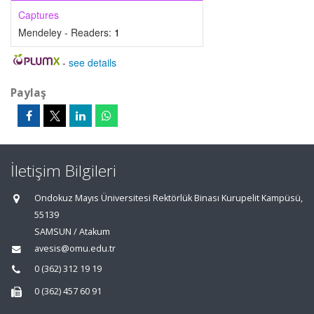
Captures
Mendeley - Readers:
1
-
see details
Paylaş
İletişim Bilgileri
Ondokuz Mayıs Üniversitesi Rektörlük Binası Kurupelit Kampüsü,
55139
SAMSUN / Atakum
avesis@omu.edu.tr
0 (362) 312 19 19
0 (362) 457 60 91