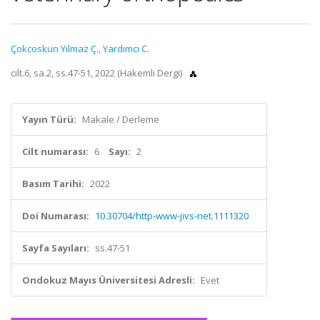
Çokcoskun Yılmaz Ç.
,
Yardımcı C.
cilt.6, sa.2, ss.47-51, 2022 (Hakemli Dergi)
Yayın Türü:
Makale / Derleme
Cilt numarası:
6
Sayı:
2
Basım Tarihi:
2022
Doi Numarası:
10.30704/http-www-jivs-net.1111320
Sayfa Sayıları:
ss.47-51
Ondokuz Mayıs Üniversitesi Adresli:
Evet