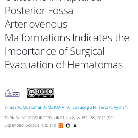
Posterior Fossa
Arteriovenous
Malformations Indicates the
Importance of Surgical
Evacuation of Hematomas
Yilmaz A.
,
Musluman A. M.
,
KANAT A.
,
Cavusoglu H.
,
Terzi Y.
,
Aydin Y.
TURKISH NEUROSURGERY, cilt.21, sa.2, ss.152-159, 2011 (SCI-
Expanded, Scopus, TRDizin)