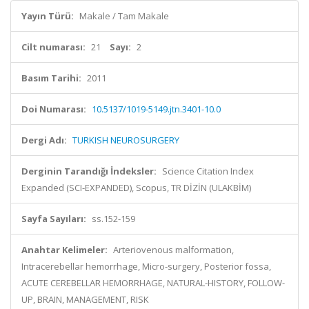
Yayın Türü:
Makale / Tam Makale
Cilt numarası:
21
Sayı:
2
Basım Tarihi:
2011
Doi Numarası:
10.5137/1019-5149.jtn.3401-10.0
Dergi Adı:
TURKISH NEUROSURGERY
Derginin Tarandığı İndeksler:
Science Citation Index
Expanded (SCI-EXPANDED), Scopus, TR DİZİN (ULAKBİM)
Sayfa Sayıları:
ss.152-159
Anahtar Kelimeler:
Arteriovenous malformation,
Intracerebellar hemorrhage, Micro-surgery, Posterior fossa,
ACUTE CEREBELLAR HEMORRHAGE, NATURAL-HISTORY, FOLLOW-
UP, BRAIN, MANAGEMENT, RISK