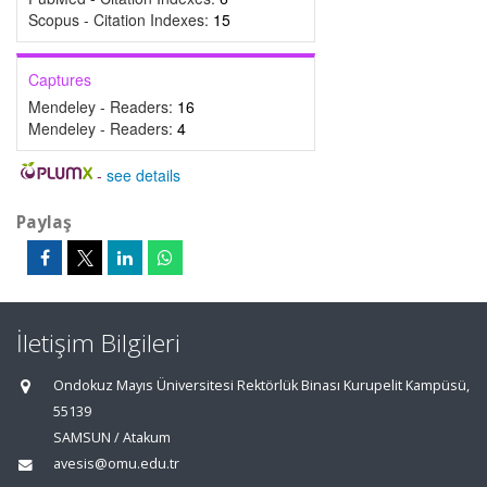
Scopus - Citation Indexes:
15
Captures
Mendeley - Readers:
16
Mendeley - Readers:
4
-
see details
Paylaş
İletişim Bilgileri
Ondokuz Mayıs Üniversitesi Rektörlük Binası Kurupelit Kampüsü,
55139
SAMSUN / Atakum
avesis@omu.edu.tr