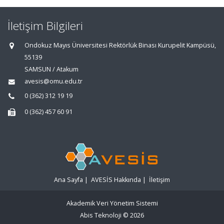
İletişim Bilgileri
Ondokuz Mayıs Üniversitesi Rektörlük Binası Kurupelit Kampüsü,
55139
SAMSUN / Atakum
avesis@omu.edu.tr
0 (362) 312 19 19
0 (362) 457 60 91
Ana Sayfa
|
AVESİS Hakkında
|
İletişim
Akademik Veri Yönetim Sistemi
Abis Teknoloji
© 2026