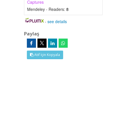
Captures
Mendeley - Readers:
8
-
see details
Paylaş
Atıf İçin Kopyala