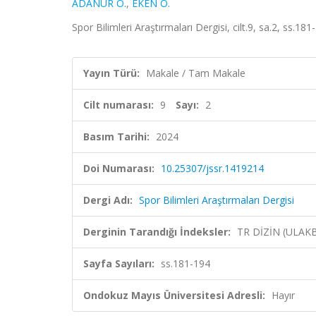
ADANUR O.
,
EKEN Ö.
Spor Bilimleri Araştırmaları Dergisi, cilt.9, sa.2, ss.1
Yayın Türü:
Makale / Tam Makale
Cilt numarası:
9
Sayı:
2
Basım Tarihi:
2024
Doi Numarası:
10.25307/jssr.1419214
Dergi Adı:
Spor Bilimleri Araştırmaları Dergisi
Derginin Tarandığı İndeksler:
TR DİZİN (ULAK
Sayfa Sayıları:
ss.181-194
Ondokuz Mayıs Üniversitesi Adresli:
Hayır