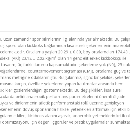
i, uzun zamandır spor bilimlerinin ilgi alanında yer almaktadır. Bu çalı
 dövüş sporu olan kickboks bağlamında kısa süreli şekerlemenin anaerobi
ncelemektedir. Ortalama yaşları 20.29 ± 0.80, boy ortalamaları 174.48 
indeksi (VKİ) 23.12 ± 2.02 kg/m² olan 14 genç elit erkek kickboksçu ile
el tasarım, üç farklı durumu kapsamaktadır: şekerleme yok (N0), 25 daki
 Değerlendirme, countermovement sıçraması (CMJ), ortalama güç ve t
rmans metriğine odaklanmıştır. Bulgularımız, ilginç bir şekilde, şekerl
lmasına karşın, özellikle şekerleme yapan katılımcılar arasında hem
likler gözlemlendiğini göstermektedir. Bu değişiklikler, kısa süreli
oksçularda belirli anaerobik performans parametrelerini önemli ölçüde
uyku ve dinlenmenin atletik performanstaki rolü üzerine genişleyen
ekerlemenin dövüş sporlarında fiziksel yetenekleri arttırmak için etkili b
guların etkileri, kickboks alanını aşarak, anaerobik yeteneklerin kritik 
s optimizasyonu için değerli içgörüler ve pratik uygulamalar sunmaktad