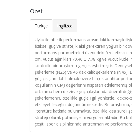
Özet
Türkçe
İngilizce
Uyku ile atletik performans arasındaki karmaşık ilişk
fiziksel güç ve stratejik akıl gerektiren yoğun bir
performans parametreleri üzerindeki özel etkisini i
cm, vücut ağırlıkları 70.46 ± 7.78 kg ve vücut kütle 
kontrollü bir araştırma gerçekleştirilmiştir. Deneys
şekerleme (N25) ve 45 dakikalık şekerleme (N45).
güç çıkışları dahil olmak üzere birçok anahtar perfo
koşullarının CMJ değerlerini nispeten etkilememiş o
ortalama hem de zirve güç çıkışlarında önemli değişik
şekerlemenin, özellikle güçle ilgili yönlerde, kickb
etkileyebileceğini düşündürmektedir. Bu araştırma, 
literatüre katkıda bulunmakta, özellikle kısa süreli ş
strateji olarak potansiyelini vurgulamaktadır. Bu bul
çeşitli spor disiplinlerinde antrenman ve performan