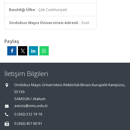
Basıldığı Ülke:
Çek Cumhuriyeti
Ondokuz Mayıs Üniversitesi Adresli:
Evet
Paylaş
İletişim Bilgileri
Ondokuz Mayıs Üniversitesi Rektörlük Binası Kurupelit Kampüsü,
55139
SAMSUN / Atakum
avesis@omu.edu.tr
0 (362) 312 19 19
0 (362) 457 60 91