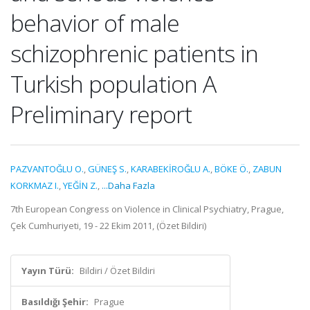
behavior of male
schizophrenic patients in
Turkish population A
Preliminary report
PAZVANTOĞLU O.
,
GÜNEŞ S.
,
KARABEKİROĞLU A.
,
BÖKE Ö.
,
ZABUN
KORKMAZ I.
,
YEĞİN Z.
,
...Daha Fazla
7th European Congress on Violence in Clinical Psychiatry, Prague,
Çek Cumhuriyeti, 19 - 22 Ekim 2011, (Özet Bildiri)
Yayın Türü:
Bildiri / Özet Bildiri
Basıldığı Şehir:
Prague