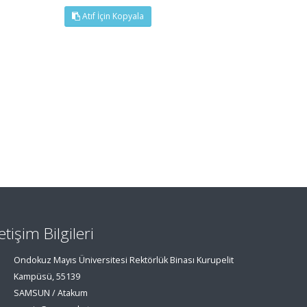
Atıf İçin Kopyala
letişim Bilgileri
Ondokuz Mayıs Üniversitesi Rektörlük Binası Kurupelit
Kampüsü, 55139
SAMSUN / Atakum