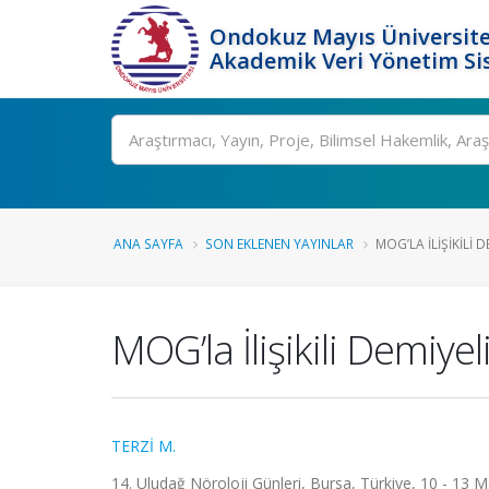
Ondokuz Mayıs Üniversite
Akademik Veri Yönetim Si
Ara
ANA SAYFA
SON EKLENEN YAYINLAR
MOG’LA İLIŞIKILI 
MOG’la İlişikili Demiyel
TERZİ M.
14. Uludağ Nöroloji Günleri, Bursa, Türkiye, 10 - 13 M